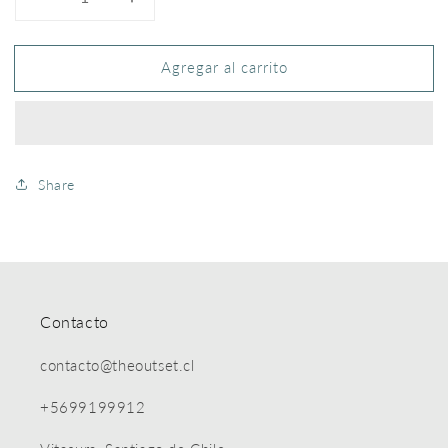
Reducir
Aumentar
cantidad
cantidad
para
para
Agregar al carrito
Conjunto
Conjunto
Seda
Seda
-
-
T.XS
T.XS
Share
Contacto
contacto@theoutset.cl
+5699199912