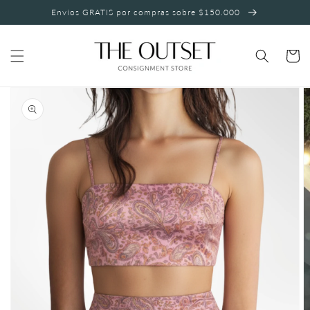
Ir
Envíos GRATIS por compras sobre $150.000
directamente
al contenido
Carrito
Ir
directamente
a la
información
del producto