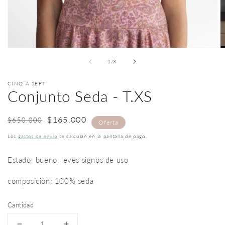
Abrir
A
elemento
e
de
1
/
3
multimedia
m
1
2
en
e
CINQ A SEPT
una
u
Conjunto Seda - T.XS
ventana
v
modal
m
Precio
Precio
$165.000
$650.000
Oferta
habitual
de
Los
gastos de envío
se calculan en la pantalla de pago.
oferta
Estado: bueno, leves signos de uso
composición: 100% seda
Cantidad